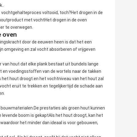
k..
t vochtgehalteproces voltooid, toch?Het drogen in de
n houtproduct met vochtHet drogen in de oven
eer te overwegen.
e oven
kkingskracht door de eeuwen heen is dat het een
jn omgeving en zal vocht absorberen of vrijgeven
 van hout dat elke plank bestaat uit bundels lange
ht en voedingsstoffen van de wortels naar de takken
s het hout droogt.en het vochtniveau van het hout zal
cht eruit te trekken en tegelijkertijd de schade aan
en.
ot bouwmaterialen.De prestaties als groen hout kunnen
e levende boom is gekaptAls het hout droogt, kan het
, waardoor het minder dan ideaal is voor gebouwen,