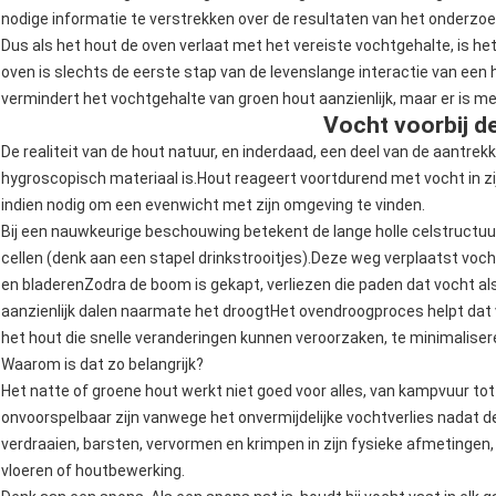
nodige informatie te verstrekken over de resultaten van het onderzoe
Dus als het hout de oven verlaat met het vereiste vochtgehalte, is he
oven is slechts de eerste stap van de levenslange interactie van ee
vermindert het vochtgehalte van groen hout aanzienlijk, maar er is m
Vocht voorbij d
De realiteit van de hout natuur, en inderdaad, een deel van de aantre
hygroscopisch materiaal is.Hout reageert voortdurend met vocht in zi
indien nodig om een evenwicht met zijn omgeving te vinden.
Bij een nauwkeurige beschouwing betekent de lange holle celstructuur
cellen (denk aan een stapel drinkstrooitjes).Deze weg verplaatst voc
en bladerenZodra de boom is gekapt, verliezen die paden dat vocht al
aanzienlijk dalen naarmate het droogtHet ovendroogproces helpt dat vo
het hout die snelle veranderingen kunnen veroorzaken, te minimaliser
Waarom is dat zo belangrijk?
Het natte of groene hout werkt niet goed voor alles, van kampvuur t
onvoorspelbaar zijn vanwege het onvermijdelijke vochtverlies nadat d
verdraaien, barsten, vervormen en krimpen in zijn fysieke afmetingen
vloeren of houtbewerking.