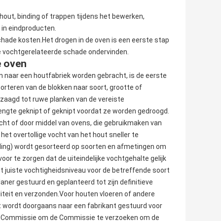
out, binding of trappen tijdens het bewerken,
 in eindproducten.
chade kosten.Het drogen in de oven is een eerste stap
e vochtgerelateerde schade ondervinden.
e oven
naar een houtfabriek worden gebracht, is de eerste
rteren van de blokken naar soort, grootte of
zaagd tot ruwe planken van de vereiste
ngte geknipt of geknipt voordat ze worden gedroogd.
cht of door middel van ovens, die gebruikmaken van
et overtollige vocht van het hout sneller te
lading) wordt gesorteerd op soorten en afmetingen om
oor te zorgen dat de uiteindelijke vochtgehalte gelijk
et juiste vochtigheidsniveau voor de betreffende soort
laner gestuurd en geplanteerd tot zijn definitieve
iteit en verzonden.Voor houten vloeren of andere
 wordt doorgaans naar een fabrikant gestuurd voor
 de Commissie om de Commissie te verzoeken om de