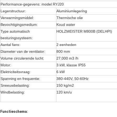
Performance-gegevens: model RYJ20
Legerstructuur:
Aluminiumlegering
Verwarmingsmiddel:
Thermische olie
Bevochtigingsmedium:
Koud water
Type automatisch
HOLZMEISTER M800B (DELHPI)
besturingssysteem:
Aantal fans:
2 eenheden
Diameter van de ventilator:
800 mm
Volume circulerende lucht:
27,000 m3 /h
Motor:
3 kW, klasse IP55
Elektriciteitsvraag:
6 kW
Spanning en frequentie:
380-440V, 50-60Hz
Sneeuwbelasting:
150 kg/m2
Windbelasting:
120 km/u
Functieschema: