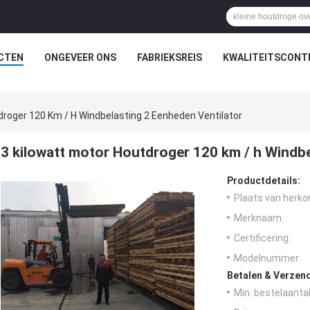
CTEN
ONGEVEER ONS
FABRIEKSREIS
KWALITEITSCONT
droger 120 Km / H Windbelasting 2 Eenheden Ventilator
3 kilowatt motor Houtdroger 120 km / h Windbe
Productdetails:
Plaats van herko
Merknaam:
Certificering:
Modelnummer:
Betalen & Verzen
Min. bestelaantal