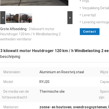
Prijs:
Verpakking Detail
Levertijd:
Levering vermog
Grote Afbeelding :
3 kilowatt motor
Contact
Houtdroger 120 km / h Windbelasting 2
eenheden ventilator
3 kilowatt motor Houtdroger 120 km / h Windbelasting 2 ee
beschrijving
Materialen:
Aluminium en Roestvrij staal
Wijze
Model:
RYJ20
Capac
De media van de
Thermische olie
Speci
hitteoverdracht:
zijn:
Markeren:
zonne- en houtoven
,
ovendroogsystemen
,