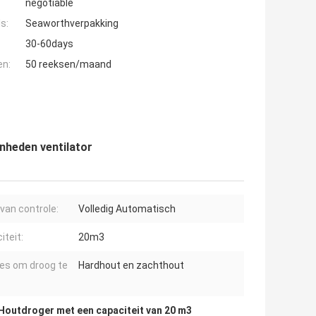
negotiable
s:
Seaworthverpakking
30-60days
en:
50 reeksen/maand
nheden ventilator
 van controle:
Volledig Automatisch
iteit:
20m3
es om droog te
Hardhout en zachthout
Houtdroger met een capaciteit van 20 m3