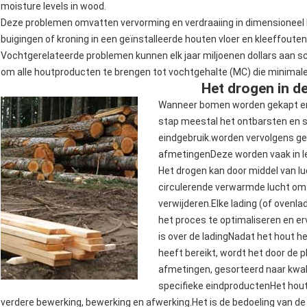
moisture levels in wood.
Deze problemen omvatten vervorming en verdraaiing in dimensioneel h
buigingen of kroning in een geïnstalleerde houten vloer en kleeffouten
Vochtgerelateerde problemen kunnen elk jaar miljoenen dollars aan s
om alle houtproducten te brengen tot vochtgehalte (MC) die minimal
Het drogen in d
Wanneer bomen worden gekapt en 
stap meestal het ontbarsten en so
eindgebruik.worden vervolgens ge
afmetingenDeze worden vaak in le
Het drogen kan door middel van lu
circulerende verwarmde lucht om h
verwijderen.Elke lading (of oven
het proces te optimaliseren en erv
is over de ladingNadat het hout h
heeft bereikt, wordt het door de p
afmetingen, gesorteerd naar kwal
specifieke eindproductenHet hout
verdere bewerking, bewerking en afwerking.Het is de bedoeling van