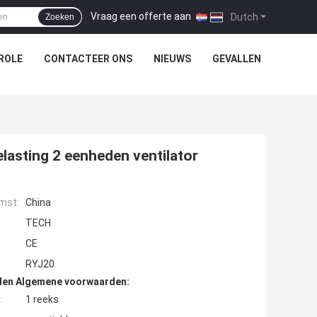
Vraag een offerte aan
|
Dutch
Zoeken
ROLE
CONTACTEER ONS
NIEUWS
GEVALLEN
lasting 2 eenheden ventilator
mst:
China
TECH
CE
RYJ20
den Algemene voorwaarden:
:
1 reeks