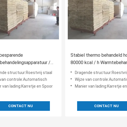
ebesparende
Stabiel thermo behandeld ho
behandelingsapparatuur /
80000 kcal / h Warmtebeha
gingsapparatuur voor ovens
hout in de oven
nde structuur:Roestvrij staal
Dragende structuur:Roestvrij
 van controle:Automatisch
Wijze van controle:Automat
 van lading:Karretje en Spoor
Manier van lading:Karretje e
CONTACT NU
CONTACT NU