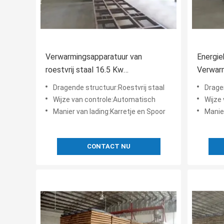
Verwarmingsapparatuur van
Energie
roestvrij staal 16.5 Kw
Verwar
ventilatorvermogen Automatische
400000
Dragende structuur:Roestvrij staal
Drage
besturing
Wijze van controle:Automatisch
Wijze
Manier van lading:Karretje en Spoor
Manier
CONTACT NU