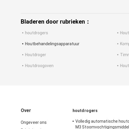
Bladeren door rubrieken：
houtdrogers
Hout
Houtbehandelingsapparatuur
Komp
Houtdroger
Timm
Houtdroogoven
Hout
Over
houtdrogers
Volledig automatische hout
Ongeveer ons
M3 Stoomvochtigingsmidde