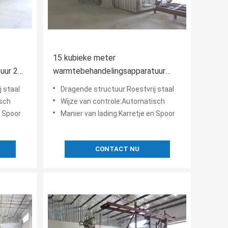
15 kubieke meter
uur 220
warmtebehandelingsapparatuur
r hout
trolley / spoorvervoer lange
 staal
Dragende structuur:Roestvrij staal
levensduur
isch
Wijze van controle:Automatisch
n Spoor
Manier van lading:Karretje en Spoor
CONTACT NU