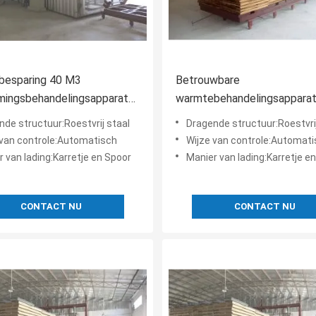
besparing 40 M3
Betrouwbare
mingsbehandelingsapparatuur
warmtebehandelingsapparat
 Kcal / H CE goedgekeurd
°C hoogste temperatuur voo
nde structuur:Roestvrij staal
Dragende structuur:Roestvrij
 van controle:Automatisch
Wijze van controle:Automat
 van lading:Karretje en Spoor
Manier van lading:Karretje e
CONTACT NU
CONTACT NU