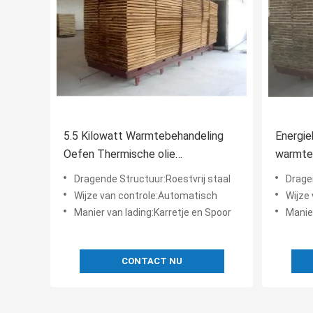
5.5 Kilowatt Warmtebehandeling
Energi
Oefen Thermische olie
warmte
Warmtetransfermedium
houtdro
Dragende Structuur:Roestvrij staal
Drage
Gemakkelijke montage
Wijze van controle:Automatisch
Wijze
Manier van lading:Karretje en Spoor
Manier
CONTACT NU