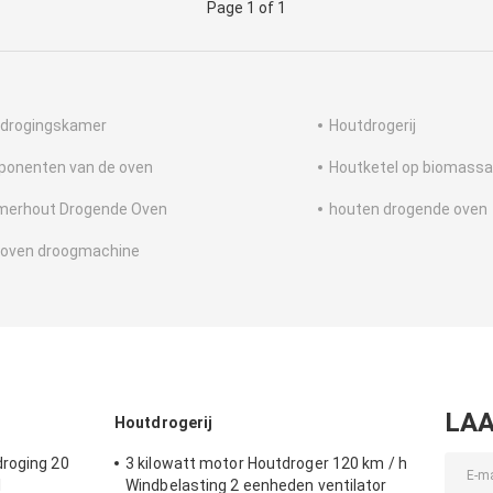
Page 1 of 1
drogingskamer
Houtdrogerij
onenten van de oven
Houtketel op biomassa
erhout Drogende Oven
houten drogende oven
oven droogmachine
LAA
Houtdrogerij
droging 20
3 kilowatt motor Houtdroger 120 km / h
l
Windbelasting 2 eenheden ventilator