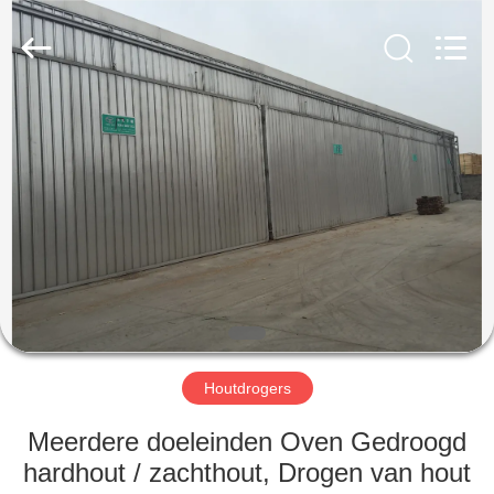
Drying
Equipment
Co.,
Ltd..
All
Rights
Reserved.
HUIS
PRODUCTEN
ONGEVEER
ONS
FABRIEKSREIS
Houtdrogers
KWALITEITSCONTROLE
Meerdere doeleinden Oven Gedroogd
hardhout / zachthout, Drogen van hout