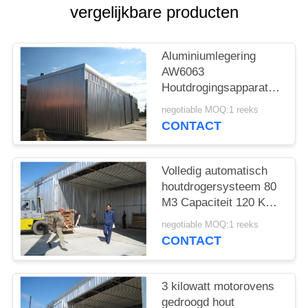
vergelijkbare producten
Aluminiumlegering
AW6063
Houtdrogingsapparatuur,
oven gedroogd
negotiable MOQ:1 reeks
hardhout / zachthout
CONTACT
Volledig automatisch
houtdrogersysteem 80
M3 Capaciteit 120 Km /
h Windbelasting
negotiable MOQ:1 reeks
CONTACT
3 kilowatt motorovens
gedroogd hout