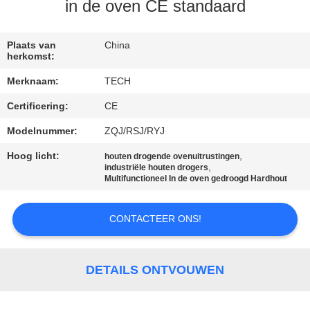
CONTACTEER
in de oven CE standaard
ONS
Plaats van
China
herkomst:
NIEUWS
Merknaam:
TECH
Certificering:
CE
GEVALLEN
Modelnummer:
ZQJ/RSJ/RYJ
SITEMAP
Hoog licht:
,
houten drogende ovenuitrustingen
,
industriële houten drogers
Multifunctioneel In de oven gedroogd Hardhout
PRIVACY
POLICY
CONTACTEER ONS!
DETAILS ONTVOUWEN