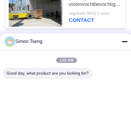
stoomvochtbevochtigingsm
CE goedgekeurd
negotiable MOQ:1 reeks
CONTACT
Simon Tseng
populaire categorieën
Alle
1:05 AM
houtdrogers
Houtdrogingskamer
Good day, what product are you looking for?
Houtdrogerij
Houtbehandelingsapparatuu
Komponenten van de
Houtketel op
oven
biomassa
Timmerhout
Houtdroger
Drogende Oven